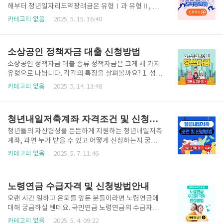
사용했다면 50만원에 대한 이자만 내면 되는 거죠.무엇
해부터 청년일자리도약장려금은 유형Ⅰ과 유형Ⅱ, 두
보다 토스 앱 하나로 쉽고 빠르게 신청할 수 있어 바쁜
가지로 나뉘어요.유형Ⅰ (기존 방식)기업 지원: 월 60만
카테고리 없음
2025. 5. 15. 16:40
현대인들에게 인기가 높은 대출 상품입니다. 대학생, 취
원씩, 1년간 최대 720만원청년 대상: 취업애로청년(4
준생, 프리랜서 등 안정적인, 소득이 없는 분들에게 특
개월 이상 실업자, 고졸 이하 등)기업 대상: 5인 이상 우
히 유용합니다!토스 비상금 대출 장점 5가지 1️⃣ 초간편
선지원대상기업유형Ⅱ (신설)기업 지원: 월 60만원씩,
소상공인 정책자금 대출 신청방법
신청 ..
1년간 최대 720만원청년 지원: 18개월 이상 근속 시 48
0만원 직접 수령!청년 대상: 만 15~34세 청년(일반)기
소상공인 정책자금 대출 종류 정책자금은 크게 세 가지
업 대상: 제조업 등 빈일자리 업종의 5인 이상 기업202
유형으로 나뉩니다. 각각의 특징을 살펴볼까요? 1. 성장
5년 12월 31일까지 취업한 청년만 유형Ⅱ 혜택을 받을
기반자금사업 성장과 경쟁력 강화를 위한 자금입니다.
카테고리 없음
2025. 5. 14. 13:48
수 있어요. 서두르세요!지원 대상 아래 지원대상을 꼭
지원 대상: 성장 가능성이 높은 소상공인, 스마트상점
확인하세요! 기업 조건5인 이상 우선지원대상기업정규
기술 도입 소상공인대출한도: 최대 1억원금리: 연 2.0~
직으로 청년 채용6개월 이상 고용 유지최저임..
3.1% 수준특징: 시설 개선, 온라인 진출, 기술 도입 등
청년내일저축계좌 자격조건 및 신청방법
에 활용 가능2. 일반경영안정자금일상적인 사업 운영과
경영 안정을 위한 자금입니다.지원 대상: 일반 소상공
청년들의 자산형성을 든든하게 지원하는 청년내일저축
인, 여성·청년 소상공인대출한도: 최대 7천만원금리: 연
계좌, 과연 누가 받을 수 있고 어떻게 신청하는지 궁금
2.3~3.7% 수준특징: 재료비, 인건비, 임대료 등 운영자
하시죠?청년내일저축계좌의 자격조건과 신청방법을
카테고리 없음
2025. 5. 7. 11:46
금으로 활용 가능3. 특별경영안정자금특별한 상황이나
꼼꼼히 알려드릴게요.매월 저축하면 정부가 추가로 적
어려움에 처한 소상공인을 위한 자금입니다.지원 대상:
립해주는 이 혜택, 놓치지 마세요! 청년내일저축계좌
재해피해 소상공인, 저신용 소상공인, 재창업 소상공인
란? 청년내일저축계좌는 일하는 저소득 청년들의 자산
노령연금 수급자격 및 신청방법안내
대..
형성을 돕기 위한 정부 지원 사업이에요.청년이 매월 일
정 금액을 저축하면 정부가 추가로 적립금을 지원해주
오랜 시간 일하고 은퇴를 앞둔 분들이라면 노령연금에
는 방식으로 운영됩니다.💡 알고 계셨나요? 청년내일저
대해 궁금하실 텐데요. 국민연금 노령연금의 수급자격
축계좌는 기존의 '청년희망키움통장'과 '청년저축계
과 신청방법을 쉽고 자세하게 알려드릴게요.내가 받을
카테고리 없음
2025. 5. 4. 09:22