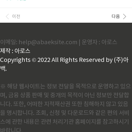
좌'를 통합·개편한 제도예요. 2022년 7월부터 시행되
수 있는 노령연금, 언제부터 얼마나 받을 수 있는지 함
었답니다! 가입 자격조건 (꼭 확인하세요!)청년내일저
께 알아보겠습니다. 노령연금이란 무엇인가요?노령연
축계좌는 아무나 가입할 수 있는 것이 아니에요. 다음
금은 국민연금 가입자가 일정 나이가 되었을 때 받을 수
이전
다음
조건을 모두 충족해야 합니다. 1. 나이 조건만..
있는 연금이에요.오랫동안 국민연금 보험료를 납부하
고 나이가 들면 매월 연금을 받아 노후 생활을안정적으
로 유지할 수 있도록 도와주는 제도랍니다.💡 알고 계셨
나요? 노령연금은 평생 받는 종신연금이에요! 한 번 받
이메일: help@abaeksite.com | 운영자 : 아로스
기 시작하면 돌아가실 때까지 매월 지급된답니다. 노령
연금 수급자격 조건노령연금을 받기 위해서는 다음 조
제작 : 아로스
건을 충족해야 해요. 1. 가입기간 조건기본 조건: 최소 1
0년(120개월) 이상 국민연..
Copyrights © 2022 All Rights Reserved by (주)아
백.
※ 해당 웹사이트는 정보 전달을 목적으로 운영하고 있으
며, 금융 상품 판매 및 중개의 목적이 아닌 정보만 전달합
니다. 또한, 어떠한 지적재산권 또한 침해하지 않고 있음
을 명시합니다. 조회, 신청 및 다운로드와 같은 편의 서비
스에 관한 내용은 관련 처리기관 홈페이지를 참고하시기
바랍니다.