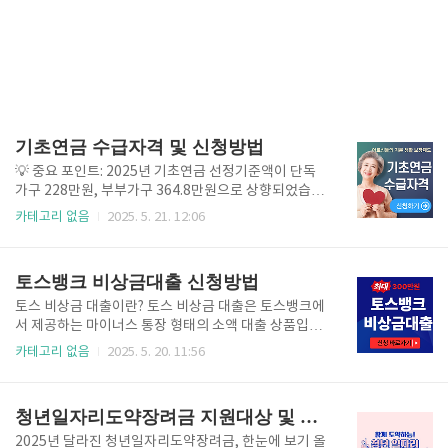
기초연금 수급자격 및 신청방법
💡 중요 포인트: 2025년 기초연금 선정기준액이 단독
가구 228만원, 부부가구 364.8만원으로 상향되었습니
다. 올해는 소득기준이 완화되어 더 많은 분들이 혜택을
카테고리 없음
2025. 5. 21. 12:06
받으실 수 있습니다!단독가구: 월 최대 342,510원부부
가구: 월 최대 548,000원※ 국민연금 가입기간, 소득인
정액 수준에 따라 지급액이 달라질 수 있습니다.📋 기초
토스뱅크 비상금대출 신청방법
연금 수급자격 조건 (2025년 기준) 기초연금을 받기 위
해서는 아래 세 가지 조건을 모두 충족해야 합니다. 1.
토스 비상금 대출이란? 토스 비상금 대출은 토스뱅크에
연령 요건✅ 만 65세 이상인 대한민국 국민생일이 속한
서 제공하는 마이너스 통장 형태의 소액 대출 상품입니
달의 전달에 신청하시면 65세 생일이 되는 달부터 받으
다. 급하게 돈이 필요할 때 최대 300만원까지 빠르게 대
카테고리 없음
2025. 5. 20. 11:56
실 수 있습니다.2. 거주 요건✅ 국내에 거주하는 어르신
출받을 수 있어요. 가장 큰 특징은 재직증명이나 소득증
주민등록법 제6조 1, 2호에 따른 주민등록자여야 합니
빙 없이도 대출이 가능하다는 점!일반 대출과 달리 마이
다.해외 체류 기간이 60일 이상이면 일..
너스 통장 방식으로 운영되어 한도 내에서 필요한 금액
청년일자리도약장려금 지원대상 및 신청방법
만큼만 사용하고, 사용한 금액에 대해서만 이자를 지불
하는 방식입니다. 즉, 300만원 한도를 받아도 50만원만
2025년 달라진 청년일자리도약장려금, 한눈에 보기 올